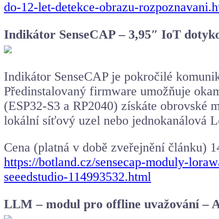
do-12-let-detekce-obrazu-rozpoznavani.h
Indikátor SenseCAP – 3,95″ IoT dotyk
Indikátor SenseCAP je pokročilé komunika
Předinstalovaný firmware umožňuje okamž
(ESP32-S3 a RP2040) získáte obrovské m
lokální síťový uzel nebo jednokanálová
Cena (platná v době zveřejnění článku) 
https://botland.cz/sensecap-moduly-lora
seeedstudio-114993532.html
LLM – modul pro offline uvažování 