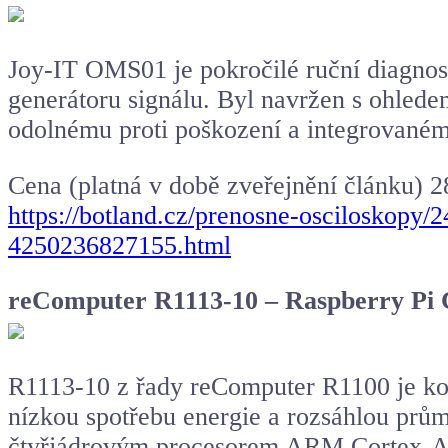
Joy-IT OMS01 je pokročilé ruční diagnost
generátoru signálu. Byl navržen s ohlede
odolnému proti poškození a integrovanému 
Cena (platná v době zveřejnění článku) 
https://botland.cz/prenosne-osciloskopy
4250236827155.html
reComputer R1113-10 – Raspberry P
R1113-10 z řady reComputer R1100 je kom
nízkou spotřebu energie a rozsáhlou prů
čtyřjádrovým procesorem ARM Cortex-A