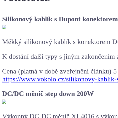
Silikonový kablík s Dupont konektore
Měkký silikonový kablík s konektorem Du
K dostání další typy s jiným zakončením 
Cena (platná v době zveřejnění článku) 5
https://www.vokolo.cz/silikonovy-kablik
DC/DC měnič step down 200W
Výkonný
DC-DC měnič
XL4016 s výkonem