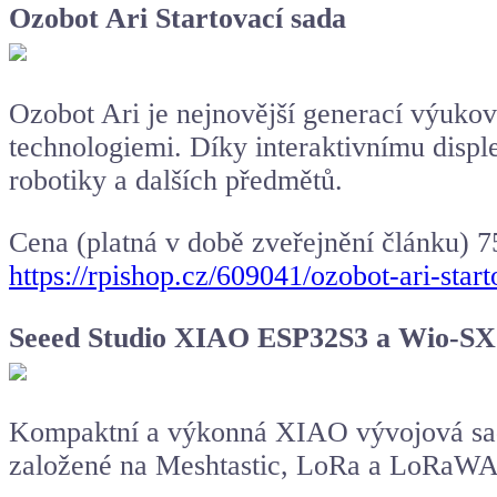
Ozobot Ari Startovací sada
Ozobot Ari je nejnovější generací výuko
technologiemi. Díky interaktivnímu displ
robotiky a dalších předmětů.
Cena (platná v době zveřejnění článku) 
https://rpishop.cz/609041/ozobot-ari-start
Seeed Studio XIAO ESP32S3 a Wio-SX1
Kompaktní a výkonná XIAO vývojová sada
založené na Meshtastic, LoRa a LoRaW