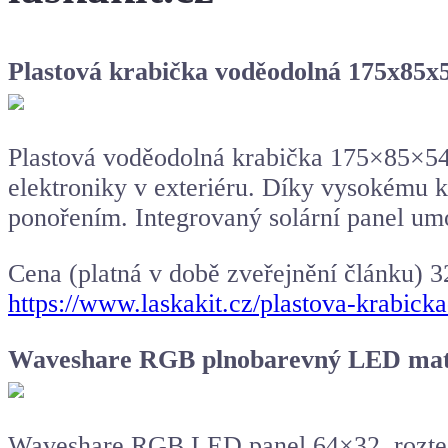
Plastová krabička voděodolná 175x85
Plastová voděodolná krabička 175×85×54
elektroniky v exteriéru. Díky vysokému k
ponořením. Integrovaný solární panel umo
Cena (platná v době zveřejnění článku) 3
https://www.laskakit.cz/plastova-krabi
Waveshare RGB plnobarevný LED mati
Waveshare RGB LED panel 64×32, rozteč 