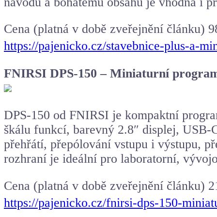
návodu a bohatému obsahu je vhodná i pr
Cena (platná v době zveřejnění článku) 9
https://pajenicko.cz/stavebnice-plus-a-
FNIRSI DPS-150 – Miniaturní program
DPS-150 od FNIRSI je kompaktní program
škálu funkcí, barevný 2.8″ displej, USB-
přehřátí, přepólování vstupu i výstupu, 
rozhraní je ideální pro laboratorní, vývoj
Cena (platná v době zveřejnění článku) 
https://pajenicko.cz/fnirsi-dps-150-min