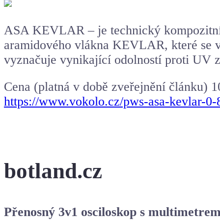
ASA KEVLAR – je technický kompozitní ma
aramidového vlákna KEVLAR, které se vy
vyznačuje vynikající odolností proti UV zá
Cena (platná v době zveřejnění článku) 
https://www.vokolo.cz/pws-asa-kevlar-0-
botland.cz
Přenosný 3v1 osciloskop s multimetre