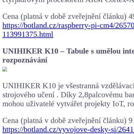
Cena (platná v době zveřejnění článku) 
https://botland.cz/raspberry-pi-cm4/26
113991375.html
UNIHIKER K10 – Tabule s umělou inteli
rozpoznávání
UNIHIKER K10 je všestranná vzdělávací d
strojového učení . Díky 2,8palcovému ba
mohou uživatelé vytvářet projekty IoT, r
Cena (platná v době zveřejnění článku) 9
https://botland.cz/vyvojove-desky-si/264