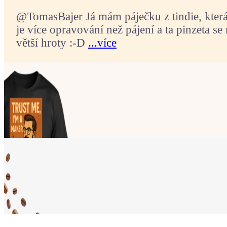
@TomasBajer Já mám páječku z tindie, která p
je více opravování než pájení a ta pinzeta se 
větší hroty :-D
...více
Ukaž světu,