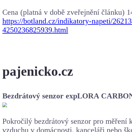
Cena (platná v době zveřejnění článku) 
https://botland.cz/indikatory-napeti/262
4250236825939.html
pajenicko.cz
Bezdrátový senzor expLORA CARBO
Pokročilý bezdrátový senzor pro měření ko
vzduchu v domácnosti, kanceláři nebo šk