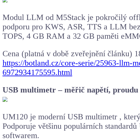
Modul LLM od M5Stack je pokročilý offli
podporu pro KWS, ASR, TTS a LLM bez n
TOPS, 4 GB RAM a 32 GB paměti eMMC je i
Cena (platná v době zveřejnění článku) 
https://botland.cz/core-serie/25963-ll
6972934175595.html
USB multimetr – měřič napětí, proudu
UM120 je moderní USB multimetr , který u
Podporuje většinu populárních standard
softwarem.