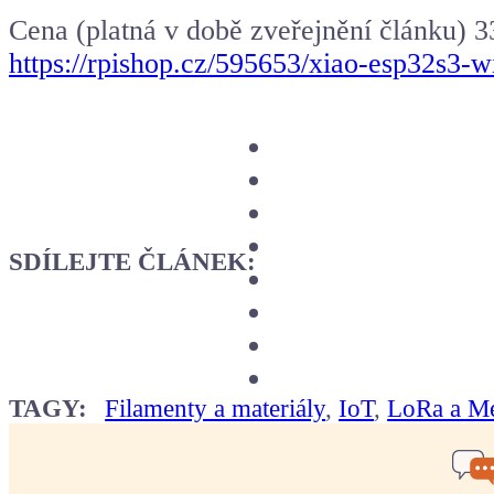
Cena (platná v době zveřejnění článku) 3
https://rpishop.cz/595653/xiao-esp32s3-w
SDÍLEJTE ČLÁNEK:
TAGY:
Filamenty a materiály
,
IoT
,
LoRa a Me