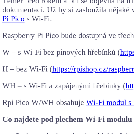
Téměř před rokem a půl se objevila na tr
dokumentací. Už by si zasloužila nějaké 
Pi Pico
s Wi-Fi.
Raspberry Pi Pico
bude dostupná ve třec
W – s Wi-Fi bez pinových hřebínků (
http
H – bez Wi-Fi (
https://rpishop.cz/raspb
WH – s Wi-Fi a zapájenými hřebínky (
ht
Rpi Pico W/WH obsahuje
Wi-Fi modul s
Co najdete pod plechem Wi-Fi modulu