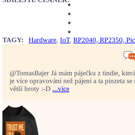
TAGY:
Hardware
,
IoT
,
RP2040, RP2350, Pi
@TomasBajer Já mám páječku z tindie, která p
je více opravování než pájení a ta pinzeta se 
větší hroty :-D
...více