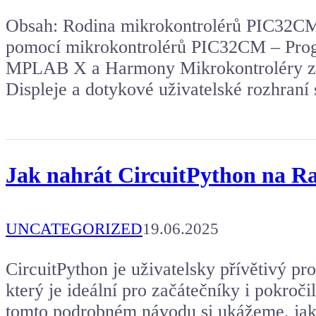
Obsah: Rodina mikrokontrolérů PIC32CM
pomocí mikrokontrolérů PIC32CM – Prog
MPLAB X a Harmony Mikrokontroléry 
Displeje a dotykové uživatelské rozhraní
Jak nahrát CircuitPython na Ra
UNCATEGORIZED
19.06.2025
CircuitPython je uživatelsky přívětivý p
který je ideální pro začátečníky i pokroči
tomto podrobném návodu si ukážeme, jak 