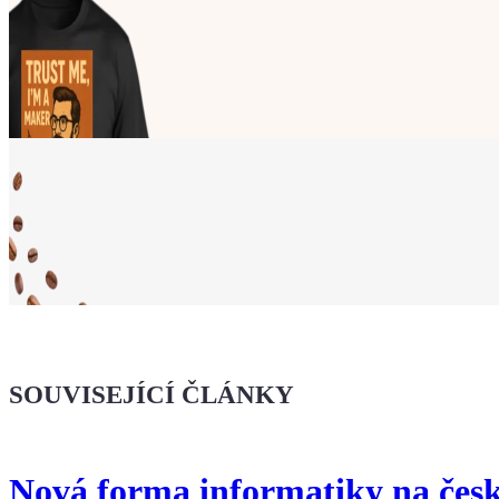
Ukaž světu,
že jsi Maker!
SOUVISEJÍCÍ ČLÁNKY
Koupit tričko
Nová forma informatiky na česk