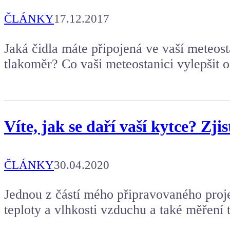
ČLÁNKY
17.12.2017
Jaká čidla máte připojená ve vaší meteost
tlakoměr? Co vaši meteostanici vylepšit o 
Víte, jak se daří vaší kytce? Zj
ČLÁNKY
30.04.2020
Jednou z částí mého připravovaného proje
teploty a vlhkosti vzduchu a také měření 