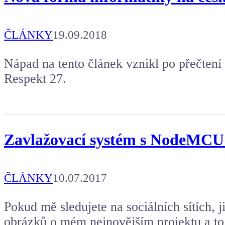
Kafe pro Chiptrona
Aby mohl napsat další článek.
ČLÁNKY
19.09.2018
Nápad na tento článek vznikl po přečtení
Respekt 27.
Zavlažovací systém s NodeMCU
ČLÁNKY
10.07.2017
Pokud mě sledujete na sociálních sítích, j
obrázků o mém nejnovějším projektu a t