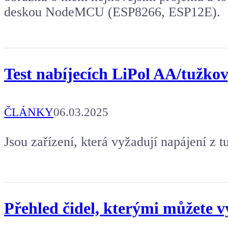
deskou NodeMCU (ESP8266, ESP12E).
Test nabíjecích LiPol AA/tužkov
ČLÁNKY
06.03.2025
Jsou zařízení, která vyžadují napájení z 
Přehled čidel, kterými můžete v