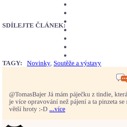
SDÍLEJTE ČLÁNEK:
TAGY:
Novinky
,
Soutěže a výstavy
@TomasBajer Já mám páječku z tindie, která p
je více opravování než pájení a ta pinzeta se 
větší hroty :-D
...více