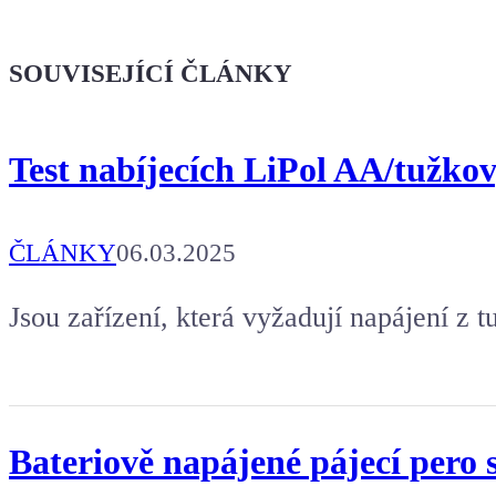
Ukaž světu,
že jsi Maker!
SOUVISEJÍCÍ ČLÁNKY
Koupit tričko
Test nabíjecích LiPol AA/tužkov
Kafe pro Chiptrona
Aby mohl napsat další článek.
ČLÁNKY
06.03.2025
Jsou zařízení, která vyžadují napájení z 
Bateriově napájené pájecí pero