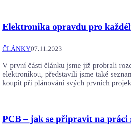
Elektronika opravdu pro každého
ČLÁNKY
07.11.2023
V první části článku jsme již probrali roz
elektronikou, představili jsme také seznam
koupit při plánování svých prvních projek
PCB – jak se připravit na práci