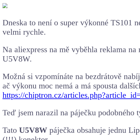
Dneska to není o super výkonné TS101 neb
velmi rychle.
Na aliexpress na mě vyběhla reklama na 
U5V8W.
Možná si vzpomínáte na bezdrátově nab
ač výkonu moc nemá a má spousta dalších
https://chiptron.cz/articles.php?article_i
Teď jsem narazil na páječku podobného t
Tato
U5V8W
páječka obsahuje jednu Lip
(!!!) konektor.