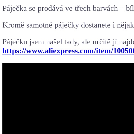
Páječka se prodává ve třech barvách – bí
Kromě samotné páječky dostanete i nějako
Páječku jsem našel tady, ale určitě jí najde
https://www.aliexpress.com/item/1005