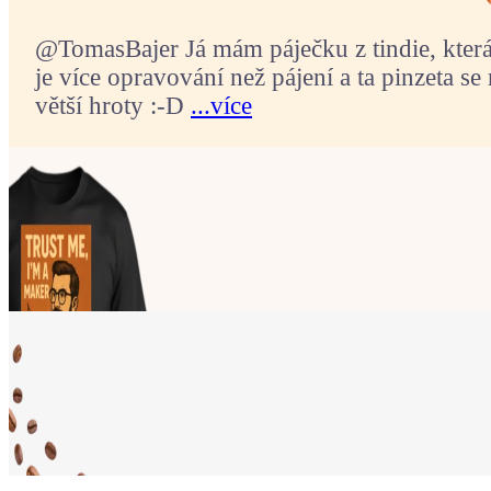
@TomasBajer Já mám páječku z tindie, která p
je více opravování než pájení a ta pinzeta se 
větší hroty :-D
...více