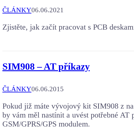
ČLÁNKY
06.06.2021
Zjistěte, jak začít pracovat s PCB deskam
SIM908 – AT příkazy
ČLÁNKY
06.06.2015
Pokud již máte vývojový kit SIM908 z naš
by vám měl nastínit a uvést potřebné AT 
GSM/GPRS/GPS modulem.