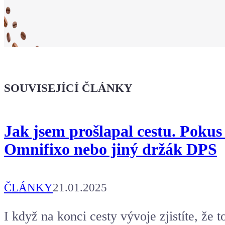
Ukaž světu,
že jsi Maker!
SOUVISEJÍCÍ ČLÁNKY
Koupit tričko
Jak jsem prošlapal cestu. Pokus
Kafe pro Chiptrona
Omnifixo nebo jiný držák DPS
Aby mohl napsat další článek.
ČLÁNKY
21.01.2025
I když na konci cesty vývoje zjistíte, že t