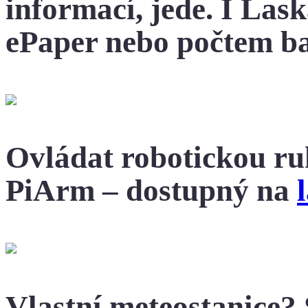
informací, jede. I Laska
ePaper nebo počtem b
Ovládat robotickou r
PiArm – dostupný na
Vlastní meteostanice? S