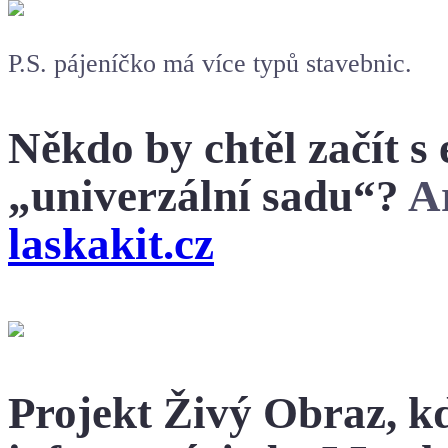
P.S. pájeníčko má více typů stavebnic.
Někdo by chtěl začít s
„univerzální sadu“?
A
laskakit.cz
Projekt Živý Obraz, k