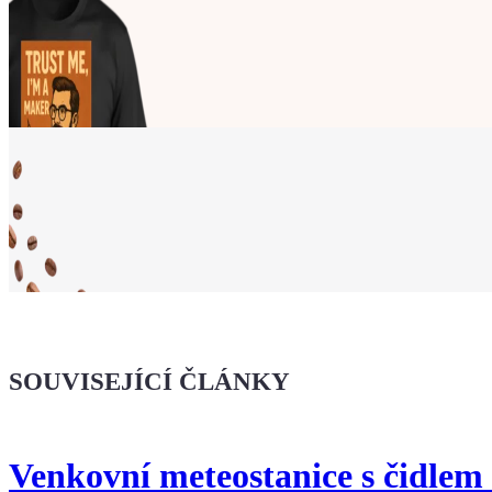
Ukaž světu,
že jsi Maker!
SOUVISEJÍCÍ ČLÁNKY
Koupit tričko
Venkovní meteostanice s čidlem
Kafe pro Chiptrona