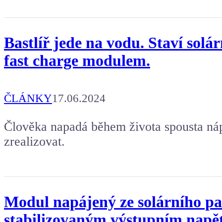
Bastlíř jede na vodu. Staví solá
fast charge modulem.
ČLÁNKY
17.06.2024
Člověka napadá během života spousta náp
zrealizovat.
Modul napájený ze solárního p
stabilizovaným výstupním napět