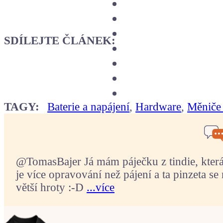
SDÍLEJTE ČLÁNEK:
TAGY:
Baterie a napájení
,
Hardware
,
Měniče 
@TomasBajer Já mám páječku z tindie, která p
je více opravování než pájení a ta pinzeta se 
větší hroty :-D
...více