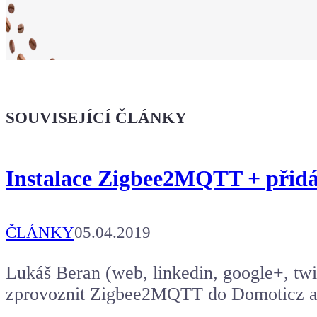
Ukaž světu,
že jsi Maker!
SOUVISEJÍCÍ ČLÁNKY
Koupit tričko
Instalace Zigbee2MQTT + přidá
Kafe pro Chiptrona
Aby mohl napsat další článek.
ČLÁNKY
05.04.2019
Lukáš Beran (web, linkedin, google+, twit
zprovoznit Zigbee2MQTT do Domoticz a ov