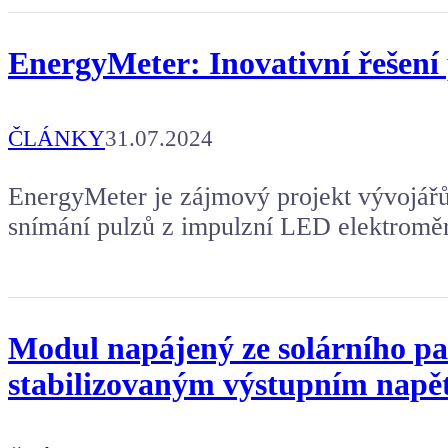
EnergyMeter: Inovativní řešení 
ČLÁNKY
31.07.2024
EnergyMeter je zájmový projekt vývojářů
snímání pulzů z impulzní LED elektroměr
Modul napájený ze solárního p
stabilizovaným výstupním napět