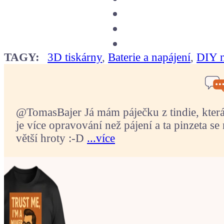
TAGY:
3D tiskárny
,
Baterie a napájení
,
DIY n
@TomasBajer Já mám páječku z tindie, která p
je více opravování než pájení a ta pinzeta se 
větší hroty :-D
...více