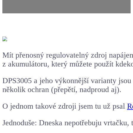
Mít přenosný
regulovatelný zdroj
napáje
z akumulátoru, který můžete použít kdekol
DPS3005 a jeho výkonnější varianty jsou 
několik ochran (přepětí, nadproud aj).
O jednom takové zdroji jsem tu už psal
R
Jednoduše: Dneska nepotřebuju vrtačku, t