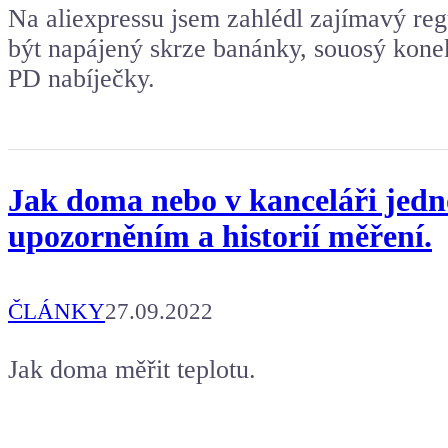
Na aliexpressu jsem zahlédl zajímavý re
být napájený skrze banánky, souosý konek
PD nabíječky.
Jak doma nebo v kanceláři jedno
upozorněním a historií měření.
ČLÁNKY
27.09.2022
Jak doma měřit teplotu.