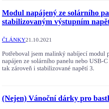
Modul napájený ze solárního p
stabilizovaným výstupním napět
ČLÁNKY
21.10.2021
Potřeboval jsem malinký nabíjecí modul p
napájen ze solárního panelu nebo USB-C a
tak zároveň i stabilizované napětí 3.
(Nejen) Vánoční dárky pro bastlí