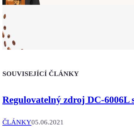
Ukaž světu,
že jsi Maker!
SOUVISEJÍCÍ ČLÁNKY
Koupit tričko
Regulovatelný zdroj DC-6006L 
Kafe pro Chiptrona
Aby mohl napsat další článek.
ČLÁNKY
05.06.2021