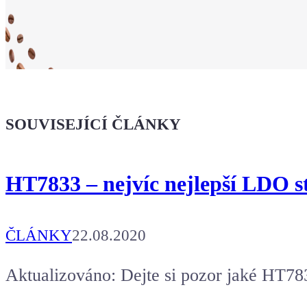
Ukaž světu,
že jsi Maker!
SOUVISEJÍCÍ ČLÁNKY
Koupit tričko
HT7833 – nejvíc nejlepší LDO st
Kafe pro Chiptrona
Aby mohl napsat další článek.
ČLÁNKY
22.08.2020
Aktualizováno: Dejte si pozor jaké HT78