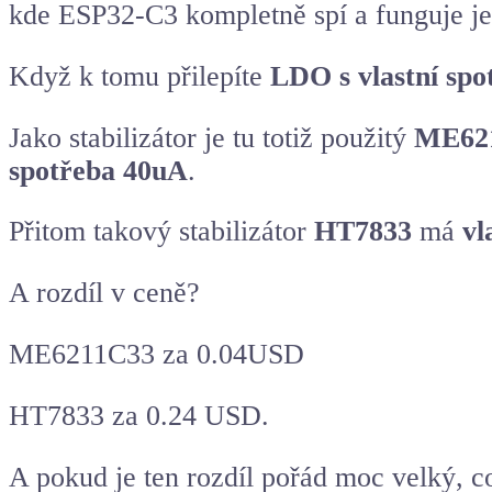
kde ESP32-C3 kompletně spí a funguje j
Když k tomu přilepíte
LDO s vlastní sp
Jako stabilizátor je tu totiž použitý
ME62
spotřeba 40uA
.
Přitom takový stabilizátor
HT7833
má
vl
A rozdíl v ceně?
ME6211C33 za 0.04USD
HT7833 za 0.24 USD.
A pokud je ten rozdíl pořád moc velký, c