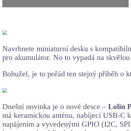
Navrhnete miniaturní desku s kompatib
pro akumulátor. No to vypadá na skvělou
Bohužel, je to pořád ten stejný příběh o 
Dnešní novinka je o nové desce –
Lolin 
má keramickou anténu, nabíjecí USB-C kon
napájením a vyvedenými GPIO (I2C, SPI,